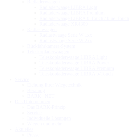
Radladerwaagen
Radladerwaage LIBRA Light
Radladerwaage LIBRA Premium
Radladerwaage LIBRA b-Touch / blue-Touch
Radladerwaage XR4309
Radlastwaagen
Radlastwaage Serie W 1xx
Radlastwaage Serie W 2xx
Rückfahrkamera-System
Teleskopladerwaagen
Teleskopladerwaage LIBRA Light
Teleskopladerwaage LIBRA Power
Teleskopladerwaage LIBRA Premium
Teleskopladerwaage LIBRA b-Touch
Service
Eichung Ihrer Wiegetechnik
Beratung
BARK | NET
Das Unternehmen
Das BARK-Prinzip
Service
Individuelle Lösungen
Wiegen und mehr
Aktuelles
Presse