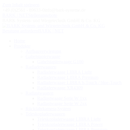
Zum Inhalt springen
+49 (0)2561 - 89633-0
info@bark-systeme.de
BARK | NET
Stellenangebote
BARK System- und Wiegetechnik GmbH & Co. KG
Beratung anfordern
BARK | NET
Home
Produkte
Aufbauverwiegung
Gabelstaplerwaage
Gabelstaplerwaage G100
Radladerwaagen
Radladerwaage LIBRA Light
Radladerwaage LIBRA Premium
Radladerwaage LIBRA b-Touch / blue-Touch
Radladerwaage XR4309
Radlastwaagen
Radlastwaage Serie W 1xx
Radlastwaage Serie W 2xx
Rückfahrkamera-System
Teleskopladerwaagen
Teleskopladerwaage LIBRA Light
Teleskopladerwaage LIBRA Power
Teleskopladerwaage LIBRA Premium