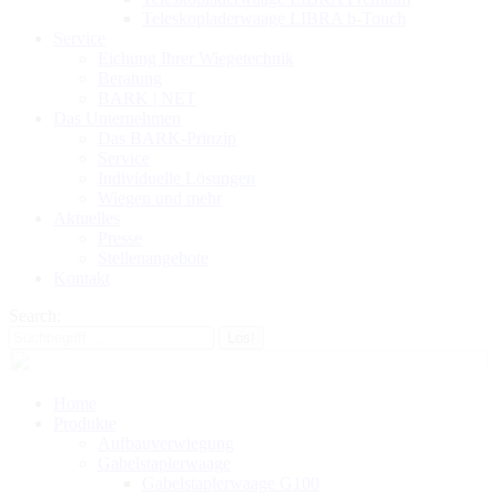
Teleskopladerwaage LIBRA b-Touch
Service
Eichung Ihrer Wiegetechnik
Beratung
BARK | NET
Das Unternehmen
Das BARK-Prinzip
Service
Individuelle Lösungen
Wiegen und mehr
Aktuelles
Presse
Stellenangebote
Kontakt
Search:
Home
Produkte
Aufbauverwiegung
Gabelstaplerwaage
Gabelstaplerwaage G100