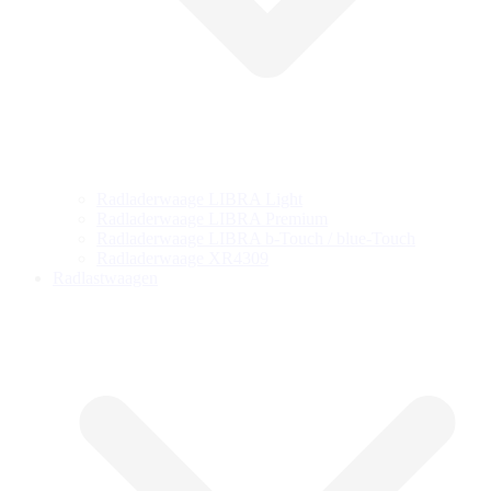
Radladerwaage LIBRA Light
Radladerwaage LIBRA Premium
Radladerwaage LIBRA b-Touch / blue-Touch
Radladerwaage XR4309
Radlastwaagen