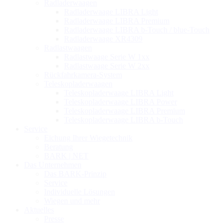
Radladerwaagen
Radladerwaage LIBRA Light
Radladerwaage LIBRA Premium
Radladerwaage LIBRA b-Touch / blue-Touch
Radladerwaage XR4309
Radlastwaagen
Radlastwaage Serie W 1xx
Radlastwaage Serie W 2xx
Rückfahrkamera-System
Teleskopladerwaagen
Teleskopladerwaage LIBRA Light
Teleskopladerwaage LIBRA Power
Teleskopladerwaage LIBRA Premium
Teleskopladerwaage LIBRA b-Touch
Service
Eichung Ihrer Wiegetechnik
Beratung
BARK | NET
Das Unternehmen
Das BARK-Prinzip
Service
Individuelle Lösungen
Wiegen und mehr
Aktuelles
Presse