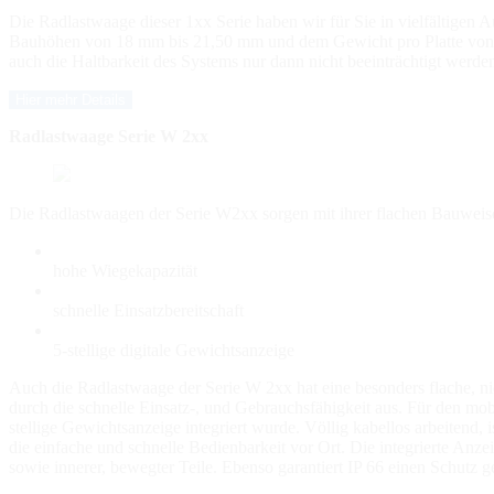
Die Radlastwaage dieser 1xx Serie haben wir für Sie in vielfältigen
Bauhöhen von 18 mm bis 21,50 mm und dem Gewicht pro Platte von acht
auch die Haltbarkeit des Systems nur dann nicht beeinträchtigt wer
Hier mehr Details
Radlastwaage Serie W 2xx
Die Radlastwaagen der Serie W2xx sorgen mit ihrer flachen Bauweise
hohe Wiegekapazität
schnelle Einsatzbereitschaft
5-stellige digitale Gewichtsanzeige
Auch die Radlastwaage der Serie W 2xx hat eine besonders flache, ni
durch die schnelle Einsatz-, und Gebrauchsfähigkeit aus. Für den mob
stellige Gewichtsanzeige integriert wurde. Völlig kabellos arbeitend
die einfache und schnelle Bedienbarkeit vor Ort. Die integrierte Anze
sowie innerer, bewegter Teile. Ebenso garantiert IP 66 einen Schutz 