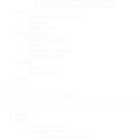
Teleskopladerwaage LIBRA b-Touch
Service
Eichung Ihrer Wiegetechnik
Beratung
BARK | NET
Das Unternehmen
Das BARK-Prinzip
Service
Individuelle Lösungen
Wiegen und mehr
Aktuelles
Presse
Stellenangebote
Kontakt
Search:
Home
Produkte
Aufbauverwiegung
Gabelstaplerwaage
Gabelstaplerwaage G100