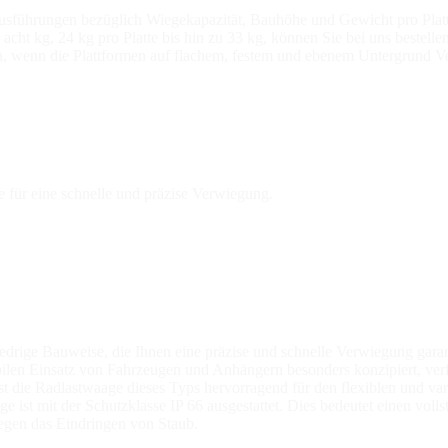
 Ausführungen bezüglich Wiegekapazität, Bauhöhe und Gewicht pro Platt
 kg, 24 kg pro Platte bis hin zu 33 kg, können Sie bei uns bestellen
den, wenn die Plattformen auf flachem, festem und ebenem Untergrund 
 für eine schnelle und präzise Verwiegung.
edrige Bauweise, die Ihnen eine präzise und schnelle Verwiegung garan
ilen Einsatz von Fahrzeugen und Anhängern besonders konzipiert, verfü
, ist die Radlastwaage dieses Typs hervorragend für den flexiblen und 
ige ist mit der Schutzklasse IP 66 ausgestattet. Dies bedeutet einen v
gegen das Eindringen von Staub.