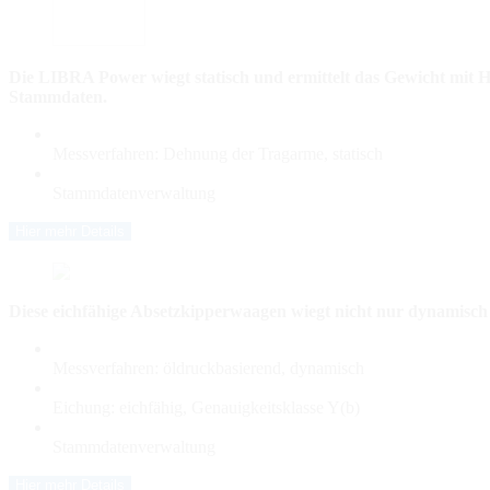
Die LIBRA Power wiegt statisch und ermittelt das Gewicht mit 
Stammdaten.
Messverfahren: Dehnung der Tragarme, statisch
Stammdatenverwaltung
Hier mehr Details
Diese eichfähige Absetzkipperwaagen wiegt nicht nur dynamisch 
Messverfahren: öldruckbasierend, dynamisch
Eichung: eichfähig, Genauigkeitsklasse Y(b)
Stammdatenverwaltung
Hier mehr Details