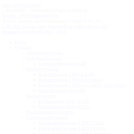
Zum Inhalt springen
+49 (0)2561 - 89633-0
info@bark-systeme.de
BARK | NET
Stellenangebote
BARK System- und Wiegetechnik GmbH & Co. KG
Beratung anfordern
BARK | NET
Home
Produkte
Aufbauverwiegung
Gabelstaplerwaage
Gabelstaplerwaage G100
Radladerwaagen
Radladerwaage LIBRA Light
Radladerwaage LIBRA Premium
Radladerwaage LIBRA b-Touch / blue-Touch
Radladerwaage XR4309
Radlastwaagen
Radlastwaage Serie W 1xx
Radlastwaage Serie W 2xx
Rückfahrkamera-System
Teleskopladerwaagen
Teleskopladerwaage LIBRA Light
Teleskopladerwaage LIBRA Power
Teleskopladerwaage LIBRA Premium