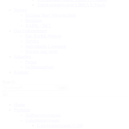
Teleskopladerwaage LIBRA b-Touch
Service
Eichung Ihrer Wiegetechnik
Beratung
BARK | NET
Das Unternehmen
Das BARK-Prinzip
Service
Individuelle Lösungen
Wiegen und mehr
Aktuelles
Presse
Stellenangebote
Kontakt
Search:
Home
Produkte
Aufbauverwiegung
Gabelstaplerwaage
Gabelstaplerwaage G100