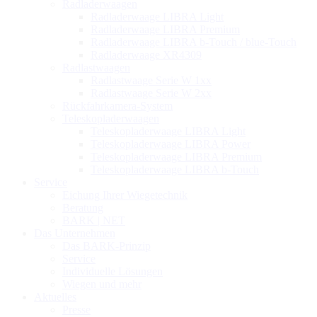
Radladerwaagen
Radladerwaage LIBRA Light
Radladerwaage LIBRA Premium
Radladerwaage LIBRA b-Touch / blue-Touch
Radladerwaage XR4309
Radlastwaagen
Radlastwaage Serie W 1xx
Radlastwaage Serie W 2xx
Rückfahrkamera-System
Teleskopladerwaagen
Teleskopladerwaage LIBRA Light
Teleskopladerwaage LIBRA Power
Teleskopladerwaage LIBRA Premium
Teleskopladerwaage LIBRA b-Touch
Service
Eichung Ihrer Wiegetechnik
Beratung
BARK | NET
Das Unternehmen
Das BARK-Prinzip
Service
Individuelle Lösungen
Wiegen und mehr
Aktuelles
Presse