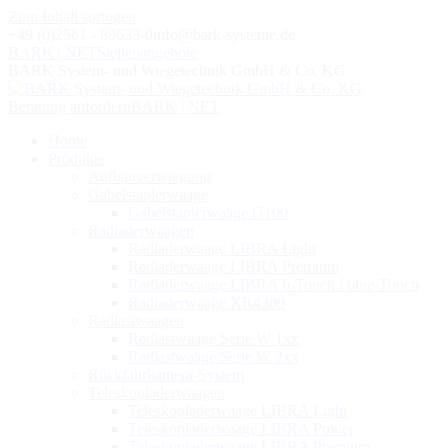
Zum Inhalt springen
+49 (0)2561 - 89633-0
info@bark-systeme.de
BARK | NET
Stellenangebote
BARK System- und Wiegetechnik GmbH & Co. KG
Beratung anfordern
BARK | NET
Home
Produkte
Aufbauverwiegung
Gabelstaplerwaage
Gabelstaplerwaage G100
Radladerwaagen
Radladerwaage LIBRA Light
Radladerwaage LIBRA Premium
Radladerwaage LIBRA b-Touch / blue-Touch
Radladerwaage XR4309
Radlastwaagen
Radlastwaage Serie W 1xx
Radlastwaage Serie W 2xx
Rückfahrkamera-System
Teleskopladerwaagen
Teleskopladerwaage LIBRA Light
Teleskopladerwaage LIBRA Power
Teleskopladerwaage LIBRA Premium