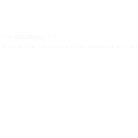
© by
rank1-media.de
- 2026
Impressum
|
Datenschutzerklärung
|
Privatsphäre-Einstellungen änder