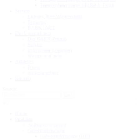
Teleskopladerwaage LIBRA b-Touch
Service
Eichung Ihrer Wiegetechnik
Beratung
BARK | NET
Das Unternehmen
Das BARK-Prinzip
Service
Individuelle Lösungen
Wiegen und mehr
Aktuelles
Presse
Stellenangebote
Kontakt
Search:
Home
Produkte
Aufbauverwiegung
Gabelstaplerwaage
Gabelstaplerwaage G100