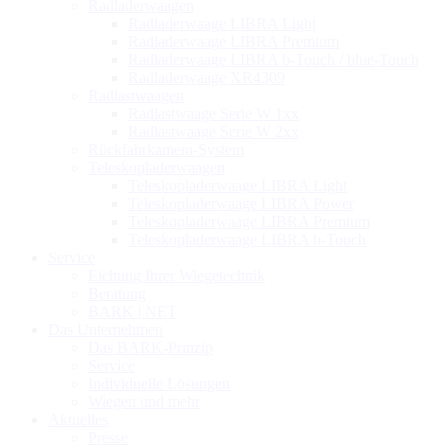
Radladerwaagen
Radladerwaage LIBRA Light
Radladerwaage LIBRA Premium
Radladerwaage LIBRA b-Touch / blue-Touch
Radladerwaage XR4309
Radlastwaagen
Radlastwaage Serie W 1xx
Radlastwaage Serie W 2xx
Rückfahrkamera-System
Teleskopladerwaagen
Teleskopladerwaage LIBRA Light
Teleskopladerwaage LIBRA Power
Teleskopladerwaage LIBRA Premium
Teleskopladerwaage LIBRA b-Touch
Service
Eichung Ihrer Wiegetechnik
Beratung
BARK | NET
Das Unternehmen
Das BARK-Prinzip
Service
Individuelle Lösungen
Wiegen und mehr
Aktuelles
Presse