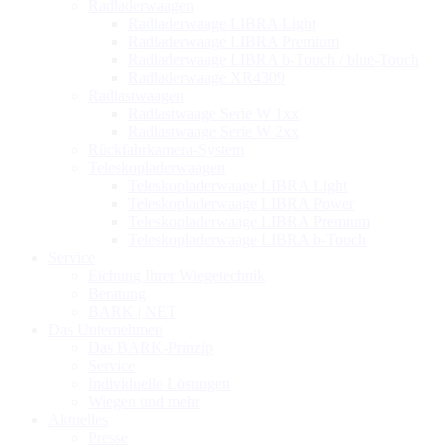
Radladerwaagen
Radladerwaage LIBRA Light
Radladerwaage LIBRA Premium
Radladerwaage LIBRA b-Touch / blue-Touch
Radladerwaage XR4309
Radlastwaagen
Radlastwaage Serie W 1xx
Radlastwaage Serie W 2xx
Rückfahrkamera-System
Teleskopladerwaagen
Teleskopladerwaage LIBRA Light
Teleskopladerwaage LIBRA Power
Teleskopladerwaage LIBRA Premium
Teleskopladerwaage LIBRA b-Touch
Service
Eichung Ihrer Wiegetechnik
Beratung
BARK | NET
Das Unternehmen
Das BARK-Prinzip
Service
Individuelle Lösungen
Wiegen und mehr
Aktuelles
Presse