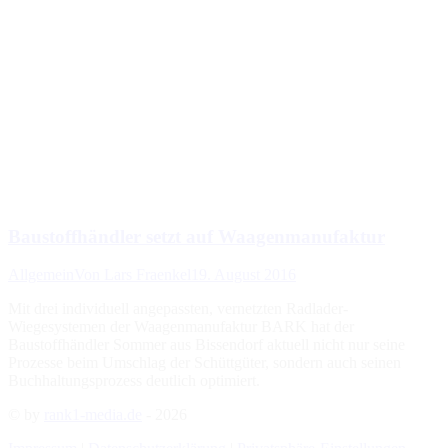
Baustoffhändler setzt auf Waagenmanufaktur
Allgemein
Von
Lars Fraenkel
19. August 2016
Mit drei individuell angepassten, vernetzten Radlader-
Wiegesystemen der Waagenmanufaktur BARK hat der
Baustoffhändler Sommer aus Bissendorf aktuell nicht nur seine
Prozesse beim Umschlag der Schüttgüter, sondern auch seinen
Buchhaltungsprozess deutlich optimiert.
© by
rank1-media.de
- 2026