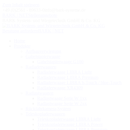
Zum Inhalt springen
+49 (0)2561 - 89633-0
info@bark-systeme.de
BARK | NET
Stellenangebote
BARK System- und Wiegetechnik GmbH & Co. KG
Beratung anfordern
BARK | NET
Home
Produkte
Aufbauverwiegung
Gabelstaplerwaage
Gabelstaplerwaage G100
Radladerwaagen
Radladerwaage LIBRA Light
Radladerwaage LIBRA Premium
Radladerwaage LIBRA b-Touch / blue-Touch
Radladerwaage XR4309
Radlastwaagen
Radlastwaage Serie W 1xx
Radlastwaage Serie W 2xx
Rückfahrkamera-System
Teleskopladerwaagen
Teleskopladerwaage LIBRA Light
Teleskopladerwaage LIBRA Power
Teleskopladerwaage LIBRA Premium