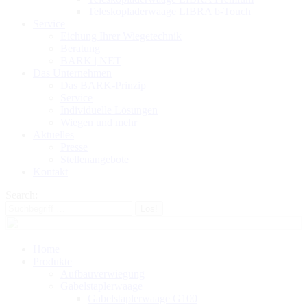
Teleskopladerwaage LIBRA b-Touch
Service
Eichung Ihrer Wiegetechnik
Beratung
BARK | NET
Das Unternehmen
Das BARK-Prinzip
Service
Individuelle Lösungen
Wiegen und mehr
Aktuelles
Presse
Stellenangebote
Kontakt
Search:
Home
Produkte
Aufbauverwiegung
Gabelstaplerwaage
Gabelstaplerwaage G100